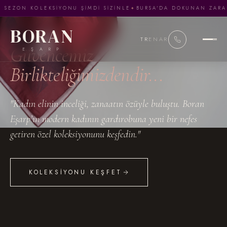
 SEZON KOLEKSIYONU ŞIMDI SIZINLE
BURSA'DA DOKUNAN ZARA
BORAN
TR
EN
AR
Güvencemiz
E Ş A R P
Birlikteliğimizdendir...
"Kadın elinin inceliği, zanaatın özüyle buluştu. Boran
Eşarp’ın modern kadının gardırobuna yeni bir nefes
getiren özel koleksiyonunu keşfedin."
KOLEKSIYONU KEŞFET